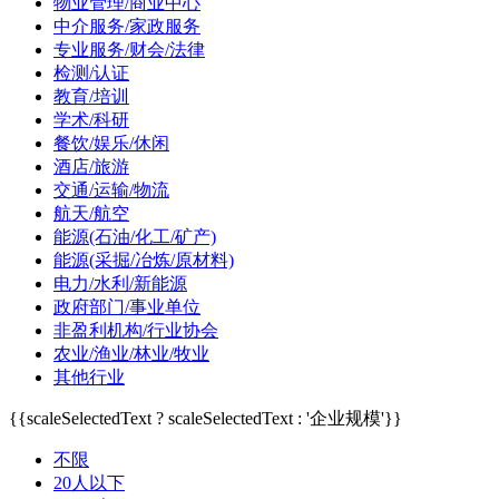
物业管理/商业中心
中介服务/家政服务
专业服务/财会/法律
检测/认证
教育/培训
学术/科研
餐饮/娱乐/休闲
酒店/旅游
交通/运输/物流
航天/航空
能源(石油/化工/矿产)
能源(采掘/冶炼/原材料)
电力/水利/新能源
政府部门/事业单位
非盈利机构/行业协会
农业/渔业/林业/牧业
其他行业
{{scaleSelectedText ? scaleSelectedText : '企业规模'}}
不限
20人以下