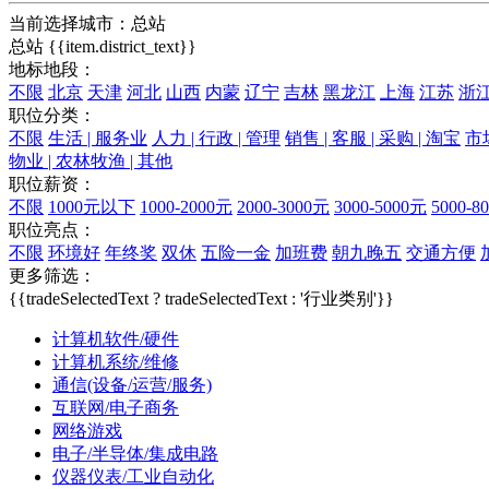
当前选择城市：
总站
总站
{{item.district_text}}
地标地段：
不限
北京
天津
河北
山西
内蒙
辽宁
吉林
黑龙江
上海
江苏
浙
职位分类：
不限
生活 | 服务业
人力 | 行政 | 管理
销售 | 客服 | 采购 | 淘宝
市场
物业 | 农林牧渔 | 其他
职位薪资：
不限
1000元以下
1000-2000元
2000-3000元
3000-5000元
5000-8
职位亮点：
不限
环境好
年终奖
双休
五险一金
加班费
朝九晚五
交通方便
更多筛选：
{{tradeSelectedText ? tradeSelectedText : '行业类别'}}
计算机软件/硬件
计算机系统/维修
通信(设备/运营/服务)
互联网/电子商务
网络游戏
电子/半导体/集成电路
仪器仪表/工业自动化