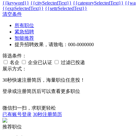
{{keyword}}
{{citySelectedText}}
{{categorySelectedText}}
{{wag
{{expSelectedText}}
{{settrSelectedText}}
清空条件
所有职位
紧急招聘
智能推荐
提升招聘效果，请致电：000-0000000
筛选条件：
名企
企业已认证
过滤已投递
展示方式：
30秒
快速注册简历，海量职位任意投！
登录或注册简历后可以查看更多职位
微信扫一扫，求职更轻松
已有账号登录
30秒注册简历
推荐职位