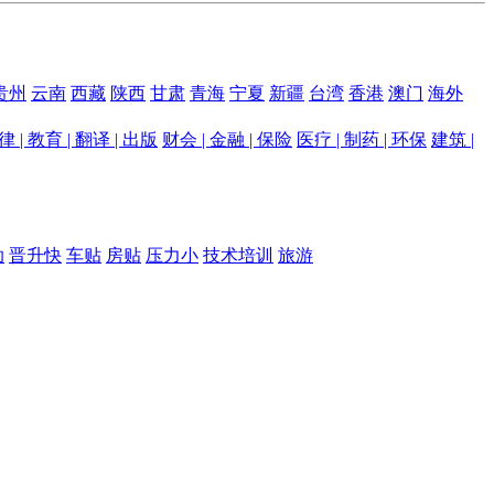
贵州
云南
西藏
陕西
甘肃
青海
宁夏
新疆
台湾
香港
澳门
海外
律 | 教育 | 翻译 | 出版
财会 | 金融 | 保险
医疗 | 制药 | 环保
建筑 |
助
晋升快
车贴
房贴
压力小
技术培训
旅游