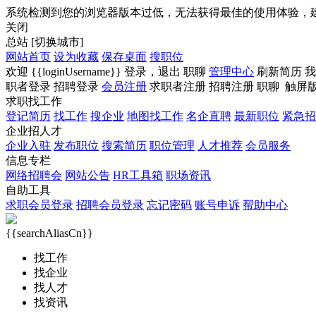
系统检测到您的浏览器版本过低，无法获得最佳的使用体验，
关闭
总站
[切换城市]
网站首页
设为收藏
保存桌面
搜职位
欢迎
{{loginUsername}}
登录，
退出
职聊
管理中心
刷新简历
我
职者登录
招聘登录
会员注册
求职者注册
招聘注册
职聊
触屏
求职找工作
登记简历
找工作
搜企业
地图找工作
名企直聘
最新职位
紧急招
企业招人才
企业入驻
发布职位
搜索简历
职位管理
人才推荐
会员服务
信息专栏
网络招聘会
网站公告
HR工具箱
职场资讯
自助工具
求职会员登录
招聘会员登录
忘记密码
账号申诉
帮助中心
{{searchAliasCn}}
找工作
找企业
找人才
找资讯