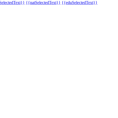
SelectedText}}
{{natSelectedText}}
{{eduSelectedText}}