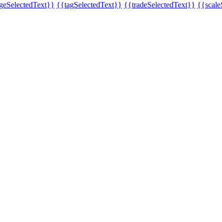
eSelectedText}}
{{tagSelectedText}}
{{tradeSelectedText}}
{{scale