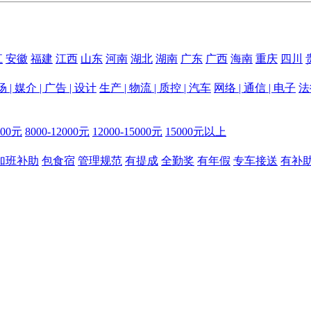
江
安徽
福建
江西
山东
河南
湖北
湖南
广东
广西
海南
重庆
四川
 | 媒介 | 广告 | 设计
生产 | 物流 | 质控 | 汽车
网络 | 通信 | 电子
法
000元
8000-12000元
12000-15000元
15000元以上
加班补助
包食宿
管理规范
有提成
全勤奖
有年假
专车接送
有补