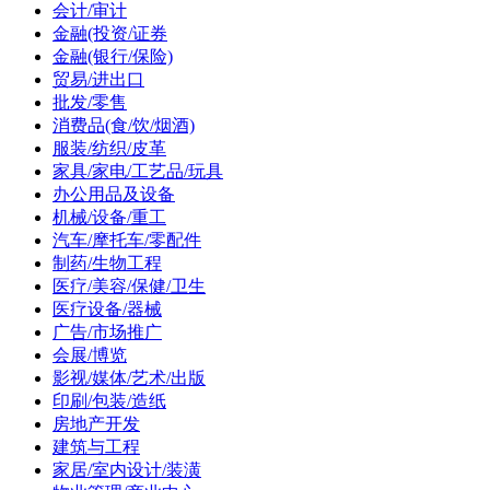
会计/审计
金融(投资/证券
金融(银行/保险)
贸易/进出口
批发/零售
消费品(食/饮/烟酒)
服装/纺织/皮革
家具/家电/工艺品/玩具
办公用品及设备
机械/设备/重工
汽车/摩托车/零配件
制药/生物工程
医疗/美容/保健/卫生
医疗设备/器械
广告/市场推广
会展/博览
影视/媒体/艺术/出版
印刷/包装/造纸
房地产开发
建筑与工程
家居/室内设计/装潢